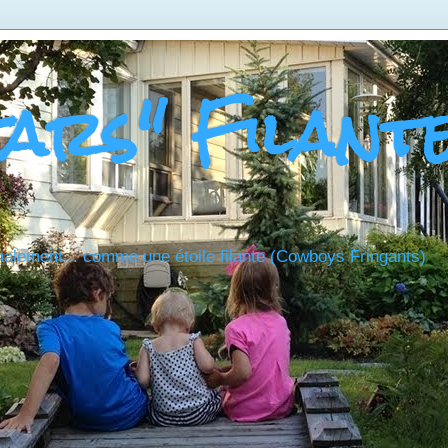
tars" Filant
nalement... comme une étoile filante (Cowboys Fringants)