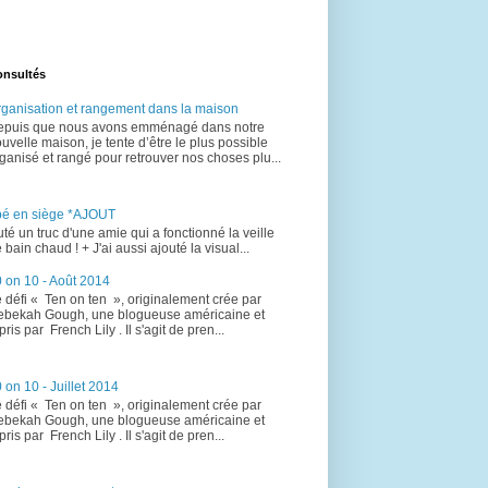
onsultés
ganisation et rangement dans la maison
epuis que nous avons emménagé dans notre
uvelle maison, je tente d’être le plus possible
ganisé et rangé pour retrouver nos choses plu...
bé en siège *AJOUT
uté un truc d'une amie qui a fonctionné la veille
 bain chaud ! + J'ai aussi ajouté la visual...
 on 10 - Août 2014
 défi « Ten on ten », originalement crée par
bekah Gough, une blogueuse américaine et
pris par French Lily . Il s'agit de pren...
 on 10 - Juillet 2014
 défi « Ten on ten », originalement crée par
bekah Gough, une blogueuse américaine et
pris par French Lily . Il s'agit de pren...