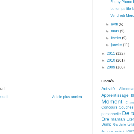
Friday Phone
Le temps file
Vendredi Merc
►
avril
(6)
►
mars
(9)
►
février
(9)
►
janvier
(11)
►
2011
(122)
►
2010
(201)
►
2009
(160)
Libellés
Activité
ci !
Alimenta
Apprentissage
B
cueil
Article plus ancien
Moment
Chan
Concours
Couches
De t
personnelle
Être maman
Exer
Gra
Dump
Garderie
Jouet
Jeux de société