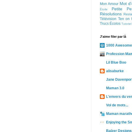
Mot d'
Mon Amour
Petite Pe
Étoile
Résolutions
Resta
Télévision
Ten on 
Trucs Écolos
Tutoriel
J'aime filer par là
1000 Awesome
Profession Ma
Lil Blue Boo
alisaburke
Jane Davenport
Maman 3.0
L'envers du ve
Vol de mots...
Maman marath
Enjoying the Sm
Balzer Designs