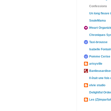
Confessions
Un long fleuve i
SouleMama
IHeart Organizi
Chroniques Sy
Taxi-brousse
Isabelle Fontai
Pomme Cerise
artsyville
Banlieusardises
Il était une fois
elvie studio
Delightful Orde
Les (Z)imparfai