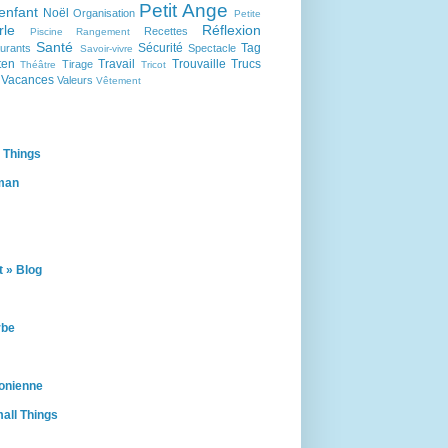
Petit Ange
enfant
Noël
Organisation
Petite
rle
Réflexion
Recettes
Piscine
Rangement
Santé
Sécurité
Tag
urants
Spectacle
Savoir-vivre
ten
Travail
Trouvaille
Trucs
Tirage
Théâtre
Tricot
Vacances
Valeurs
Vêtement
 Things
man
 » Blog
rbe
onienne
all Things