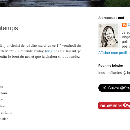
À propos de moi
C
intemps
Je su
Ange 
petit
er
, j’ai choisi de lui dire merci en ce 1
vendredi du
posit
di Merci / Gratitude Friday (
origine
). Ce faisant, je
Afficher mon profil 
enfin le bout du nez et que la chaleur soit au rendez-
Pour me joindre
lesstarsfilantes @ 
rs
etour
rt
utée
 enfants
ifier