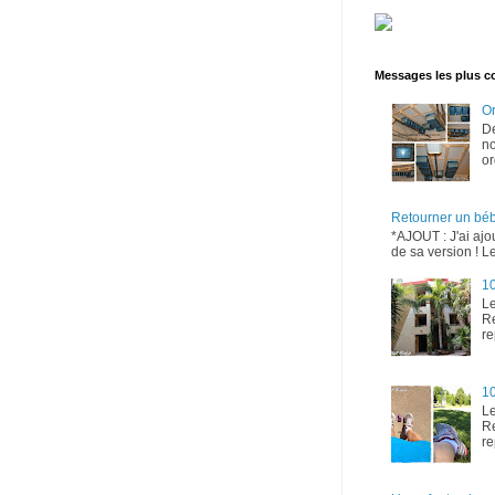
Messages les plus c
Or
D
no
or
Retourner un bé
*AJOUT : J'ai ajo
de sa version ! Le
10
Le
Re
re
10
Le
Re
re