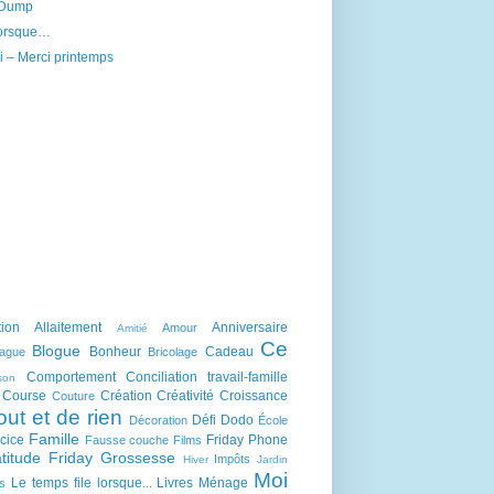
 Dump
 lorsque…
i – Merci printemps
tion
Allaitement
Anniversaire
Amour
Amitié
Ce
Blogue
Bonheur
Cadeau
lague
Bricolage
Comportement
Conciliation travail-famille
son
Course
Création
Créativité
Croissance
Couture
out et de rien
Défi
Dodo
Décoration
École
Famille
cice
Friday Phone
Fausse couche
Films
titude Friday
Grossesse
Impôts
Hiver
Jardin
Moi
Le temps file lorsque...
Livres
Ménage
s