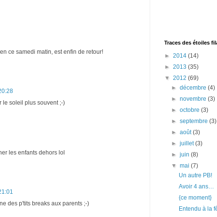
Traces des étoiles fi
 en ce samedi matin, est enfin de retour!
►
2014
(14)
►
2013
(35)
▼
2012
(69)
►
décembre
(4)
20:28
►
novembre
(3)
 le soleil plus souvent ;-)
►
octobre
(3)
►
septembre
(3)
►
août
(3)
►
juillet
(3)
er les enfants dehors lol
►
juin
(8)
▼
mai
(7)
Un autre PB!
Avoir 4 ans…
21:01
{ce moment}
e des p'tits breaks aux parents ;-)
Entendu à la f