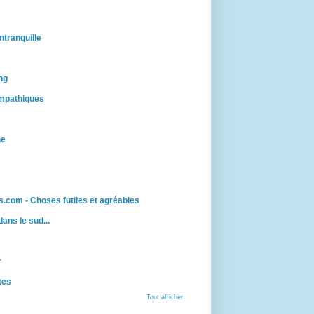
ntranquille
ng
mpathiques
ne
.com - Choses futiles et agréables
 dans le sud...
r
tes
Tout afficher