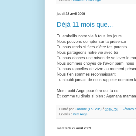
jeudi 23 avril 2009
Déjà 11 mois que…
Tu embellis notre vie à tous les jours
Nous pouvons compter sur ta présence
Tu nous rends si fiers d’être tes parents
Nous partageons notre vie avec toi
Tu nous donnes une raison de se lever le ma
Nous sommes choyés de t’avoir parmi nous
Tu nous rappelles de vivre au moment prése
Nous t’en sommes reconnaissant
Tu n’oubli jamais de nous rappeler combien la
Merci petit Ange pour être qui tu es
Et comme tu dirais si bien : Aganana mama
Publié par
Caroline (La Belle)
à
9:36 PM
5 étoiles o
Libellés :
Petit Ange
mercredi 22 avril 2009