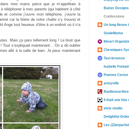
 dans mes mains parce que je m’apprêtais à
Balzer Designs
e à téléphoner à mes parents (qui habitent à côté
de et comme j’ouvre mon téléphone, j’ouvre la
Confessions
rmé car la litière de notre chatte s’y trouve) et
it Ange tout heureux d’être à un endroit où il n’a
Un long fleuve i
SouleMama
tes. Mais ça paru tellement long ! Le bruit que
IHeart Organizi
it ! Tout s’expliquait maintenant… On a dû oublier
Chroniques Sy
mmes allé à la salle de bain. Je peux maintenant
Taxi-brousse
Isabelle Fontai
Pomme Cerise
artsyville
Banlieusardises
Il était une fois
elvie studio
Delightful Orde
Les (Z)imparfai