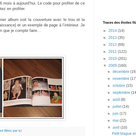
6 mois à aujourd’hui. Le code pour profiter de ce
z en profiter.
er album soit la couverture avec le trou et la
Traces des étoiles fi
aissance) et un exemple de page à l’intérieur. Je
in que je compte faire…
►
2014
(14)
►
2013
(35)
►
2012
(69)
►
2011
(122)
►
2010
(201)
▼
2009
(160)
►
décembre
(16
►
novembre
(17
►
octobre
(15)
►
septembre
(1
►
août
(8)
►
juillet
(14)
►
juin
(17)
►
mai
(22)
▼
avril
(10)
nt filées par ici
Petit blague e