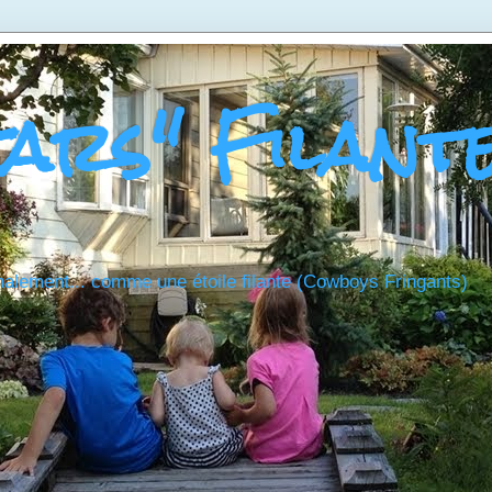
tars" Filant
nalement... comme une étoile filante (Cowboys Fringants)