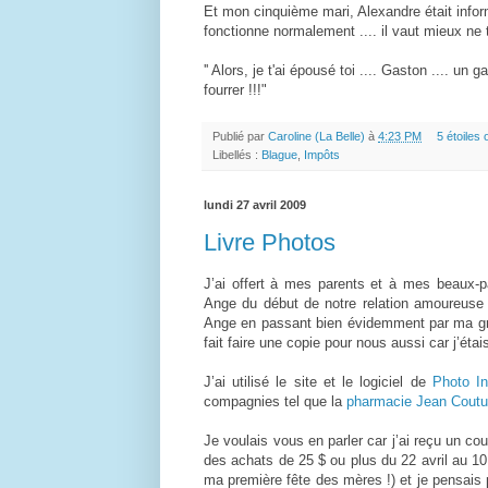
Et mon cinquième mari, Alexandre était informa
fonctionne normalement .... il vaut mieux ne to
'' Alors, je t'ai épousé toi .... Gaston .... un 
fourrer !!!"
Publié par
Caroline (La Belle)
à
4:23 PM
5 étoiles o
Libellés :
Blague
,
Impôts
lundi 27 avril 2009
Livre Photos
J’ai offert à mes parents et à mes beaux-p
Ange du début de notre relation amoureuse
Ange en passant bien évidemment par ma gr
fait faire une copie pour nous aussi car j’étais
J’ai utilisé le site et le logiciel de
Photo I
compagnies tel que la
pharmacie Jean Coutu
Je voulais vous en parler car j’ai reçu un cour
des achats de 25 $ ou plus du 22 avril au 10
ma première fête des mères !) et je pensais 