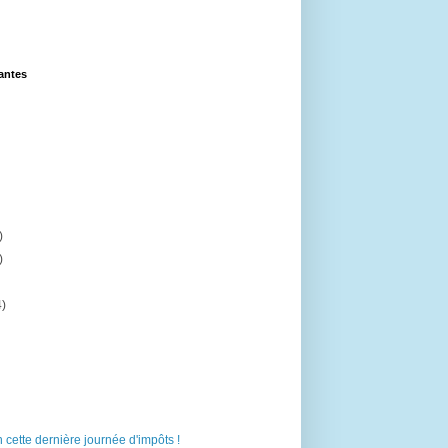
lantes
)
)
4)
n cette dernière journée d'impôts !