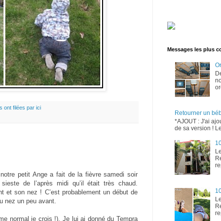
Messages les plus c
Or
D
no
or
s ont filées par ici
Retourner un bé
*AJOUT : J'ai ajo
de sa version ! Le
10
Le
Re
re
notre petit Ange a fait de la fièvre samedi soir
sieste de l’après midi qu’il était très chaud.
10
ront et son nez ! C’est probablement un début de
Le
u nez un peu avant.
Re
re
e normal je crois !). Je lui ai donné du Tempra