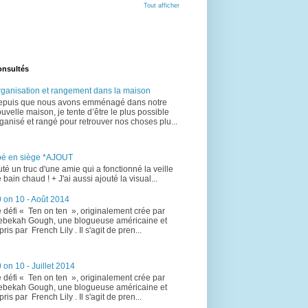
Tout afficher
onsultés
ganisation et rangement dans la maison
epuis que nous avons emménagé dans notre
uvelle maison, je tente d’être le plus possible
ganisé et rangé pour retrouver nos choses plu...
bé en siège *AJOUT
uté un truc d'une amie qui a fonctionné la veille
 bain chaud ! + J'ai aussi ajouté la visual...
 on 10 - Août 2014
 défi « Ten on ten », originalement crée par
bekah Gough, une blogueuse américaine et
pris par French Lily . Il s'agit de pren...
 on 10 - Juillet 2014
 défi « Ten on ten », originalement crée par
bekah Gough, une blogueuse américaine et
pris par French Lily . Il s'agit de pren...