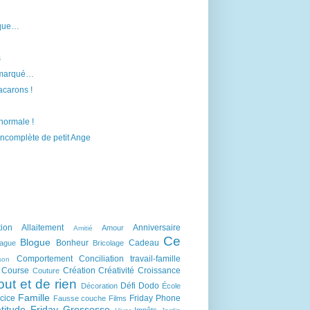
 que…
s
emarqué…
carons !
 normale !
incomplète de petit Ange
tion
Allaitement
Anniversaire
Amour
Amitié
Ce
Blogue
Bonheur
Cadeau
lague
Bricolage
Comportement
Conciliation travail-famille
son
Course
Création
Créativité
Croissance
Couture
out et de rien
Défi
Dodo
Décoration
École
Famille
cice
Friday Phone
Fausse couche
Films
titude Friday
Grossesse