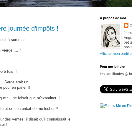
À propos de moi
C
ère journée d'impôts !
Je su
Ange 
 dit à son mari :
petit
posit
vierge .... ''
Afficher mon profil 
Pour me joindre
e 5 fois !!
lesstarsfilantes @ 
... Serge était un
e pour en parler !!
ue : Il ne faisait que m'examiner !!
ste et se contentait de me lécher !!
r des ventes: il disait qu'il connaissait le
ser !!