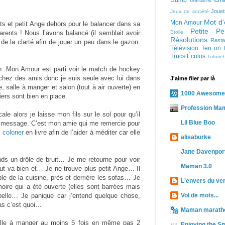
Dump
Garderie
Jouet
Jeux de société
Mot d'
Mon Amour
ts et petit Ange dehors pour le balancer dans sa
Petite Pe
arents ! Nous l’avons balancé (il semblait avoir
Étoile
Résolutions
Resta
de la clarté afin de jouer un peu dans le gazon.
Télévision
Ten on 
Trucs Écolos
Tutoriel
. Mon Amour est parti voir le match de hockey
chez des amis donc je suis seule avec lui dans
J'aime filer par là
, salle à manger et salon (tout à air ouverte) en
1000 Awesome
iers sont bien en place.
Profession Ma
le alors je laisse mon fils sur le sol pour qu’il
Lil Blue Boo
e message. C’est mon amie qui me remercie pour
colorier
en livre afin de l’aider à méditer car elle
alisaburke
Jane Davenport
ds un drôle de bruit… Je me retourne pour voir
Maman 3.0
 tout va bien et… Je ne trouve plus petit Ange… Il
ble de la cuisine, près et derrière les sofas… Je
L'envers du ve
moire qui a été ouverte (elles sont barrées mais
ppelle… Je panique car j’entend quelque chose,
Vol de mots...
pas c’est quoi…
Maman marath
 salle à manger au moins 5 fois en même pas 2
Enjoying the Sm