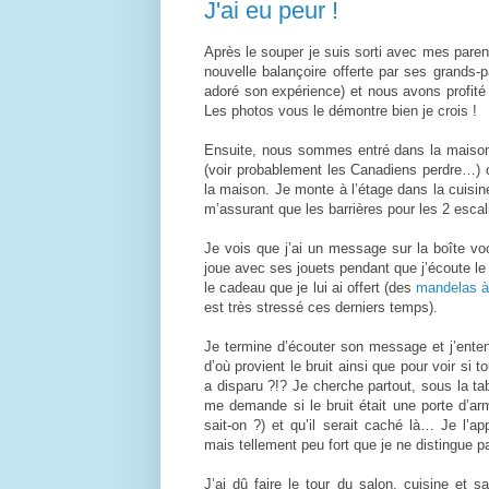
J'ai eu peur !
Après le souper je suis sorti avec mes paren
nouvelle balançoire offerte par ses grands-p
adoré son expérience) et nous avons profité 
Les photos vous le démontre bien je crois !
Ensuite, nous sommes entré dans la maison
(voir probablement les Canadiens perdre…) 
la maison. Je monte à l’étage dans la cuisine
m’assurant que les barrières pour les 2 escal
Je vois que j’ai un message sur la boîte voca
joue avec ses jouets pendant que j’écoute l
le cadeau que je lui ai offert (des
mandelas à 
est très stressé ces derniers temps).
Je termine d’écouter son message et j’enten
d’où provient le bruit ainsi que pour voir si
a disparu ?!? Je cherche partout, sous la ta
me demande si le bruit était une porte d’ar
sait-on ?) et qu’il serait caché là… Je l’a
mais tellement peu fort que je ne distingue 
J’ai dû faire le tour du salon, cuisine et