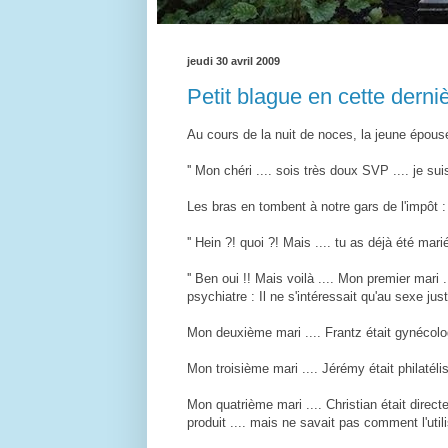
jeudi 30 avril 2009
Petit blague en cette derni
Au cours de la nuit de noces, la jeune épouse
'' Mon chéri .... sois très doux SVP .... je suis 
Les bras en tombent à notre gars de l'impôt :
'' Hein ?! quoi ?! Mais .... tu as déjà été marié
'' Ben oui !! Mais voilà .... Mon premier mari .
psychiatre : Il ne s'intéressait qu'au sexe just
Mon deuxième mari .... Frantz était gynécolog
Mon troisième mari .... Jérémy était philatéli
Mon quatrième mari .... Christian était directeu
produit .... mais ne savait pas comment l'utili