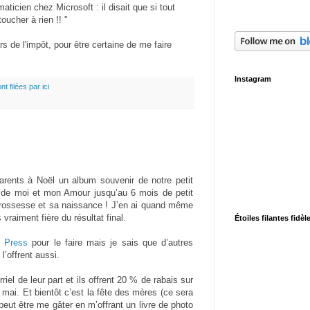
ticien chez Microsoft : il disait que si tout
ucher à rien !! ''
gars de l'impôt, pour être certaine de me faire
Instagram
nt filées par ici
arents à Noël un album souvenir de notre petit
 de moi et mon Amour jusqu’au 6 mois de petit
ossesse et sa naissance ! J’en ai quand même
 vraiment fière du résultat final.
Étoiles filantes fidèl
n Press
pour le faire mais je sais que d’autres
l’offrent aussi.
riel de leur part et ils offrent 20 % de rabais sur
 mai. Et bientôt c’est la fête des mères (ce sera
peut être me gâter en m’offrant un livre de photo