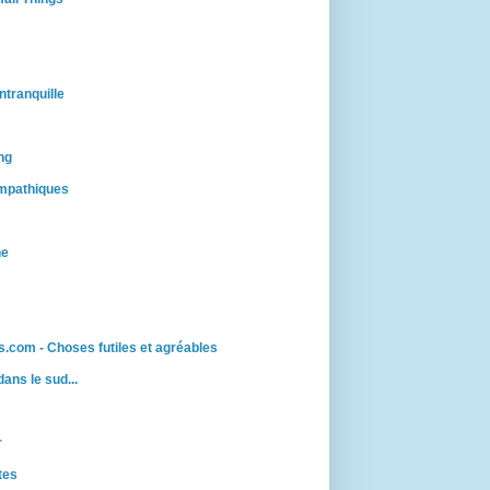
ntranquille
ng
mpathiques
ne
.com - Choses futiles et agréables
 dans le sud...
r
tes