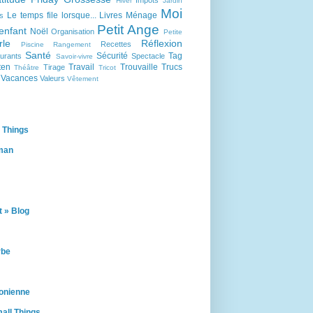
Impôts
Hiver
Jardin
Moi
Le temps file lorsque...
Livres
Ménage
s
Petit Ange
enfant
Noël
Organisation
Petite
rle
Réflexion
Recettes
Piscine
Rangement
Santé
Sécurité
Tag
urants
Spectacle
Savoir-vivre
ten
Travail
Trouvaille
Trucs
Tirage
Théâtre
Tricot
Vacances
Valeurs
Vêtement
 Things
man
 » Blog
rbe
onienne
all Things