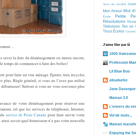
Jouet
Jeux de société
Mot d'
Mon Amour
Petite Pe
Étoile
Résolutions
Resta
Télévision
Ten on 
Trucs Écolos
Tutoriel
J'aime filer par là
nagement…
1000 Awesome
vous savez la date du déménagement ou mieux encore,
Profession Ma
 le temps de commencer à faire des boîtes!
Lil Blue Boo
t pour faire un vrai ménage. Épurer, trier, recycler,
z plus. Règle général, si vous ne l’avez pas utilisé
alisaburke
en débarrasser! Surtout si vous ne vous souvenez plus
Jane Davenport
Maman 3.0
 l’avance de votre déménagement pour réserver une
L'envers du ve
meure, tel que les services de téléphonie, Internet,
i du
service de Poste Canada
pour faire suivre votre
Vol de mots...
 ainsi savoir quel fournisseur n’a pas votre nouvelle
Maman marath
Enjoying the Sm