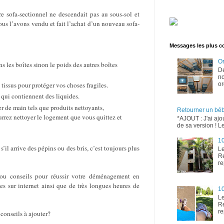
e sofa-sectionnel ne descendait pas au sous-sol et
us l’avons vendu et fait l’achat d’un nouveau sofa-
Messages les plus c
Or
ns les boîtes sinon le poids des autres boîtes
D
no
or
 tissus pour protéger vos choses fragiles.
 qui contiennent des liquides.
er de main tels que produits nettoyants,
Retourner un bé
ourrez nettoyer le logement que vous quittez et
*AJOUT : J'ai ajo
de sa version ! Le
10
’il arrive des pépins ou des bris, c’est toujours plus
Le
Re
re
ou conseils pour réussir votre déménagement en
es sur internet ainsi que de très longues heures de
10
Le
Re
re
onseils à ajouter?