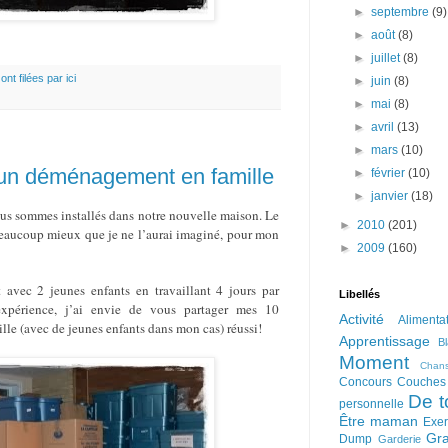
►
septembre
(9)
►
août
(8)
►
juillet
(8)
ont filées par ici
►
juin
(8)
►
mai
(8)
►
avril
(13)
►
mars
(10)
n déménagement en famille
►
février
(10)
►
janvier
(18)
us sommes installés dans notre nouvelle maison. Le
►
2010
(201)
 beaucoup mieux que je ne l’aurai imaginé, pour mon
►
2009
(160)
 avec 2 jeunes enfants en travaillant 4 jours par
Libellés
xpérience, j’ai envie de vous partager mes 10
Activité
Alimenta
 (avec de jeunes enfants dans mon cas) réussi!
Apprentissage
B
Moment
Chan
Concours
Couches
De t
personnelle
Être maman
Exer
Gra
Dump
Garderie