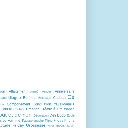
tion
Allaitement
Anniversaire
Amour
Amitié
Ce
Blogue
Bonheur
Cadeau
lague
Bricolage
Comportement
Conciliation travail-famille
son
Course
Création
Créativité
Croissance
Couture
out et de rien
Défi
Dodo
Décoration
École
Famille
cice
Friday Phone
Fausse couche
Films
titude Friday
Grossesse
Impôts
Hiver
Jardin