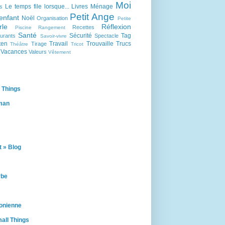
Moi
Le temps file lorsque...
Livres
Ménage
s
Petit Ange
enfant
Noël
Organisation
Petite
rle
Réflexion
Recettes
Piscine
Rangement
Santé
Sécurité
Tag
urants
Spectacle
Savoir-vivre
ten
Travail
Trouvaille
Trucs
Tirage
Théâtre
Tricot
Vacances
Valeurs
Vêtement
 Things
man
 » Blog
rbe
onienne
all Things