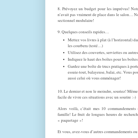
8. Prévoyez un budget pour les imprévus! Notr
n’avait pas vraiment de place dans le salon… No
sectionnel modulaire!
9. Quelques conseils rapides…
Mettez vos livres à plat (à l’horizontal) da
les courbera (testé…)
Utilisez des couvertes, serviettes ou autres
Indiquez le haut des boîtes pour les boîtes
Gardez une boîte de trucs pratiques à port
essuie-tout, balayeuse, balai, etc. Vous p
aussi celui où vous emménager!
10. Le dernier et non le moindre, souriez! Même s
facile de vivre ces situations avec un sourire :-)
Alors voilà, c’était mes 10 commandements 
famille! Le fruit de longues heures de recherch
« paquetage »!
Et vous, avez-vous d’autres commandements ou c