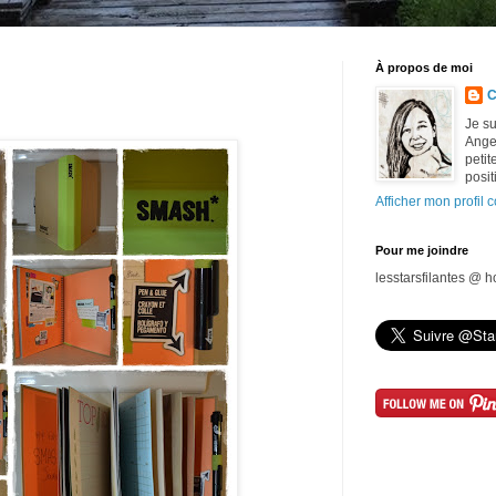
À propos de moi
C
Je su
Ange 
petit
posit
Afficher mon profil 
Pour me joindre
lesstarsfilantes @ 