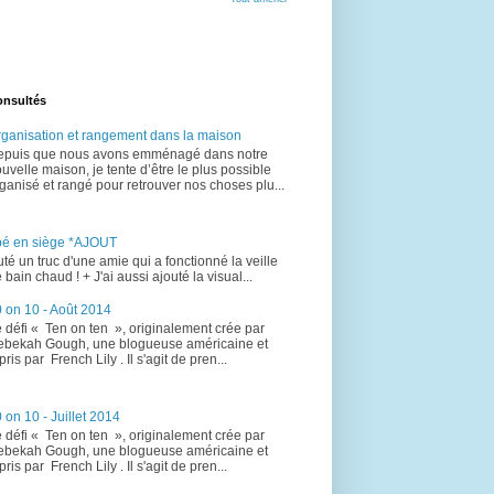
onsultés
ganisation et rangement dans la maison
epuis que nous avons emménagé dans notre
uvelle maison, je tente d’être le plus possible
ganisé et rangé pour retrouver nos choses plu...
bé en siège *AJOUT
uté un truc d'une amie qui a fonctionné la veille
 bain chaud ! + J'ai aussi ajouté la visual...
 on 10 - Août 2014
 défi « Ten on ten », originalement crée par
bekah Gough, une blogueuse américaine et
pris par French Lily . Il s'agit de pren...
 on 10 - Juillet 2014
 défi « Ten on ten », originalement crée par
bekah Gough, une blogueuse américaine et
pris par French Lily . Il s'agit de pren...