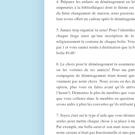
4. Préparez les enfants au déménagement en leur
empruntés à la bibliothèque) dont le thème est
du futur changement de maison, nous passions 
leur avons offert un cadeau après le déménagem
5. Jamais trop organisé tu seras! Pour l’identific
chaque étage ainsi qu’une inscription de la 
religieusement le contenu de chaque boîte. Vo
par 1 et vous saurez rendu à destination que la 
boîte #148!
6. Le choix pour le déménagement tu assumeras
ou les voitures de tes ami(e)s! Pour ma part
compagnie de déménagement étant donné que n
vraiment pas notre choix. Nous avons eu des d
option, plus vous en faites avant qu’ils arriv
l’heure!). Démontez le plus de meubles que vous
que vous collerez dans le meubles en question
avons aidés à plier les couvertes qu’ils utilisen
7. Soyez clair sur le type d’aide que vous désirez.
seules pour mettre chaque chose à sa place à m
Par exemple, ma belle-sœur et son mari nous on
notre cuisine n’était pas fonctionnelle et mes pa