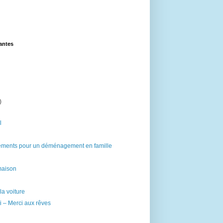
lantes
)
l
ents pour un déménagement en famille
maison
a voiture
i – Merci aux rêves