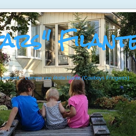
tars" Filant
nalement... comme une étoile filante (Cowboys Fringants)