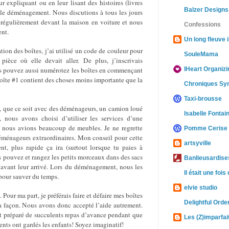
 expliquant ou en leur lisant des histoires (livres
Balzer Designs
 le déménagement. Nous discutions à tous les jours
régulièrement devant la maison en voiture et nous
Confessions
ent.
Un long fleuve i
ation des boîtes, j’ai utilisé un code de couleur pour
SouleMama
pièce où elle devait aller. De plus, j’inscrivais
IHeart Organizi
us pouvez aussi numérotez les boîtes en commençant
boîte #1 contient des choses moins importante que la
Chroniques Sy
Taxi-brousse
, que ce soit avec des déménageurs, un camion loué
Isabelle Fontai
, nous avons choisi d’utiliser les services d’une
ous avions beaucoup de meubles. Je ne regrette
Pomme Cerise
éménageurs extraordinaires. Mon conseil pour cette
artsyville
ent, plus rapide ça ira (surtout lorsque tu paies à
 pouvez et rangez les petits morceaux dans des sacs
Banlieusardises
 avant leur arrivé. Lors du déménagement, nous les
Il était une fois
t pour sauver du temps.
elvie studio
 Pour ma part, je préférais faire et défaire mes boîtes
Delightful Orde
a façon. Nous avons donc accepté l’aide autrement.
t préparé de succulents repas d’avance pendant que
Les (Z)imparfai
rents ont gardés les enfants! Soyez imaginatif!