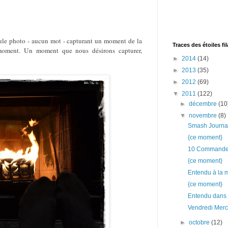
ule photo - aucun mot - capturant un moment de la
Traces des étoiles fi
 moment. Un moment que nous désirons capturer,
►
2014
(14)
►
2013
(35)
►
2012
(69)
▼
2011
(122)
►
décembre
(10
▼
novembre
(8)
Smash Journa
{ce moment}
10 Commandem
{ce moment}
Entendu à la 
{ce moment}
Entendu dans l
Vendredi Merc
►
octobre
(12)