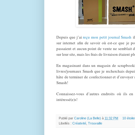
Depuis que j’ai
reçu mon petit journal Smash
il
sur internet afin de savoir où est-ce que je 
passaient et aucun point de vente ne semblait 
sur leur site, mais les frais de livraison étaien
En magasinant dans un magasin de scrapbook
livres/journaux Smash que je recherchais depuis
hâte de terminer de confectionner et d’envoyer
Smash!
Connaissez-vous d’autres endroits où ils en
intéressé(e)s!
Publié par
Caroline (La Belle)
à
11:32 PM
10 étoile
Libellés :
Créativité
,
Trouvaille