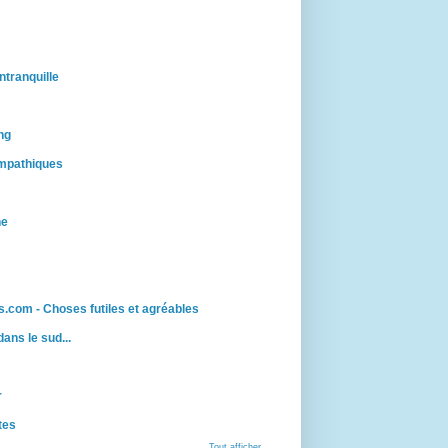
ntranquille
ng
mpathiques
ne
.com - Choses futiles et agréables
 dans le sud...
r
tes
Tout afficher