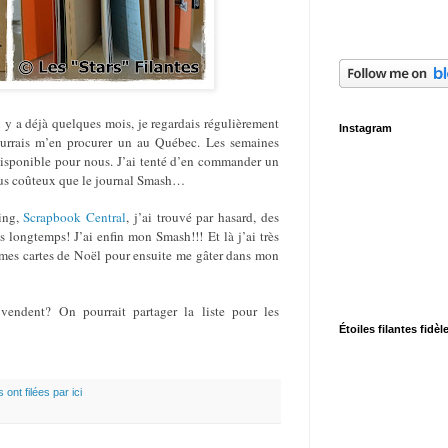
 y a déjà quelques mois, je regardais régulièrement
Instagram
pourrais m’en procurer un au Québec. Les semaines
disponible pour nous. J’ai tenté d’en commander un
t plus coûteux que le journal Smash…
ing,
Scrapbook Central
, j’ai trouvé par hasard, des
 longtemps! J’ai enfin mon Smash!!! Et là j’ai très
 mes cartes de Noël pour ensuite me gâter dans mon
 vendent? On pourrait partager la liste pour les
Étoiles filantes fidèl
s ont filées par ici