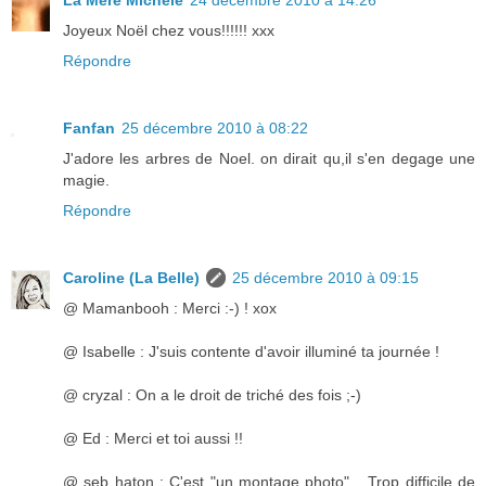
La Mère Michèle
24 décembre 2010 à 14:26
Joyeux Noël chez vous!!!!!! xxx
Répondre
Fanfan
25 décembre 2010 à 08:22
J'adore les arbres de Noel. on dirait qu,il s'en degage une
magie.
Répondre
Caroline (La Belle)
25 décembre 2010 à 09:15
@ Mamanbooh : Merci :-) ! xox
@ Isabelle : J'suis contente d'avoir illuminé ta journée !
@ cryzal : On a le droit de triché des fois ;-)
@ Ed : Merci et toi aussi !!
@ seb haton : C'est "un montage photo"... Trop difficile de