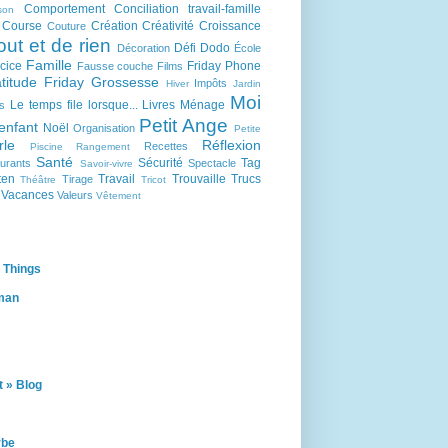
Comportement
Conciliation travail-famille
son
Course
Création
Créativité
Croissance
Couture
out et de rien
Défi
Dodo
Décoration
École
Famille
cice
Friday Phone
Fausse couche
Films
titude Friday
Grossesse
Impôts
Hiver
Jardin
Moi
Le temps file lorsque...
Livres
Ménage
s
Petit Ange
enfant
Noël
Organisation
Petite
rle
Réflexion
Recettes
Piscine
Rangement
Santé
Sécurité
Tag
urants
Spectacle
Savoir-vivre
ten
Travail
Trouvaille
Trucs
Tirage
Théâtre
Tricot
Vacances
Valeurs
Vêtement
 Things
man
 » Blog
rbe