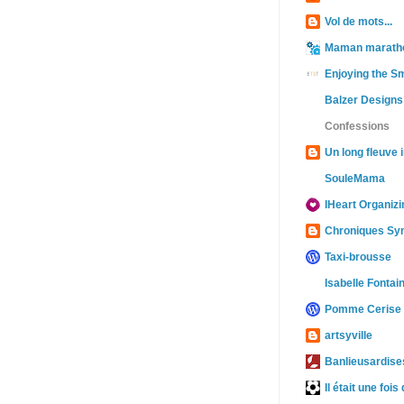
Vol de mots...
Maman marath
Enjoying the Sm
Balzer Designs
Confessions
Un long fleuve i
SouleMama
IHeart Organizi
Chroniques Sy
Taxi-brousse
Isabelle Fontai
Pomme Cerise
artsyville
Banlieusardises
Il était une fois