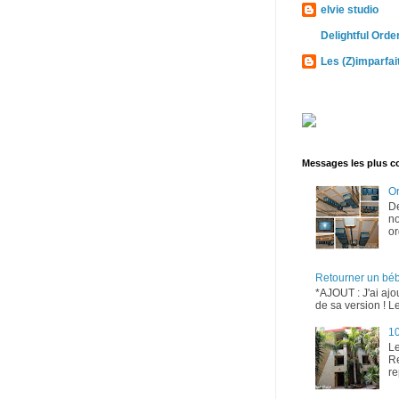
elvie studio
Delightful Orde
Les (Z)imparfai
Messages les plus c
Or
D
no
or
Retourner un bé
*AJOUT : J'ai ajo
de sa version ! Le
10
Le
Re
re