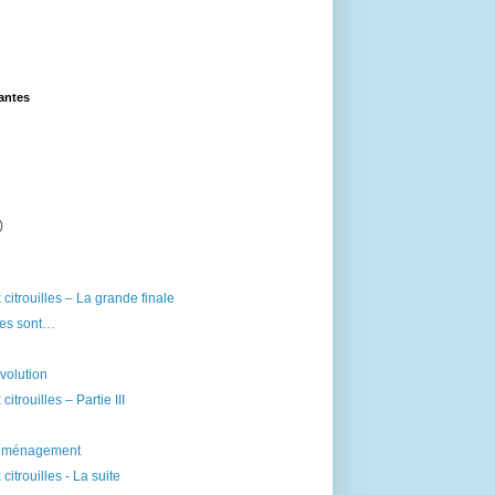
lantes
)
citrouilles – La grande finale
tes sont…
évolution
itrouilles – Partie III
déménagement
itrouilles - La suite