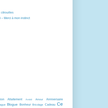
citrouilles
 – Merci à mon instinct
tion
Allaitement
Anniversaire
Amour
Amitié
Ce
Blogue
Bonheur
Cadeau
lague
Bricolage