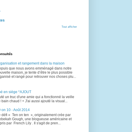
r
tes
Tout afficher
onsultés
ganisation et rangement dans la maison
epuis que nous avons emménagé dans notre
uvelle maison, je tente d’être le plus possible
ganisé et rangé pour retrouver nos choses plu...
bé en siège *AJOUT
uté un truc d'une amie qui a fonctionné la veille
 bain chaud ! + J'ai aussi ajouté la visual...
 on 10 - Août 2014
 défi « Ten on ten », originalement crée par
bekah Gough, une blogueuse américaine et
pris par French Lily . Il s'agit de pren...