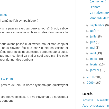
{ce moment}
D’abord!
La maison aux 
08:25
Vendredi Merci
Il a même l'air sympathique ;)
►
septembre
(9)
 tu la passes avec tes deux amours? Si oui, est-ce
►
août
(8)
es enfants ensemble ou bien un des deux reste à la
►
juillet
(8)
►
juin
(8)
r nous avons passé l'Halloween moi et mon conjoint
►
mai
(8)
te, nous n'avons été que chez quelques voisins et
lème pour la distributions des bonbons par la suite.
►
avril
(13)
que mon conjoint va y aller seul avec ma fille et je
►
mars
(10)
 pour donner des bonbons.
►
février
(10)
►
janvier
(18)
►
2010
(201)
11 à 11:10
►
2009
(160)
 préfère de loin un décor sympathique qu'effrayant
Libellés
re nouvelle maison, il va y avoir un de nous deux
Activité
Alimenta
es bonbons.
Apprentissage
B