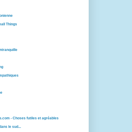
onienne
all Things
ntranquille
ng
mpathiques
ne
.com - Choses futiles et agréables
 dans le sud...