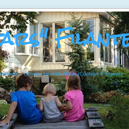
tars" Filant
nalement... comme une étoile filante (Cowboys Fringants)