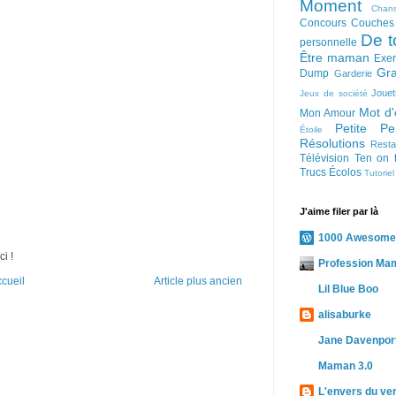
Moment
Chan
Concours
Couches
De t
personnelle
Être maman
Exer
Gra
Dump
Garderie
Jouet
Jeux de société
Mot d'
Mon Amour
Petite Pe
Étoile
Résolutions
Resta
Télévision
Ten on 
Trucs Écolos
Tutoriel
J'aime filer par là
1000 Awesome
ci !
Profession Ma
cueil
Article plus ancien
Lil Blue Boo
alisaburke
Jane Davenport
Maman 3.0
L'envers du ve