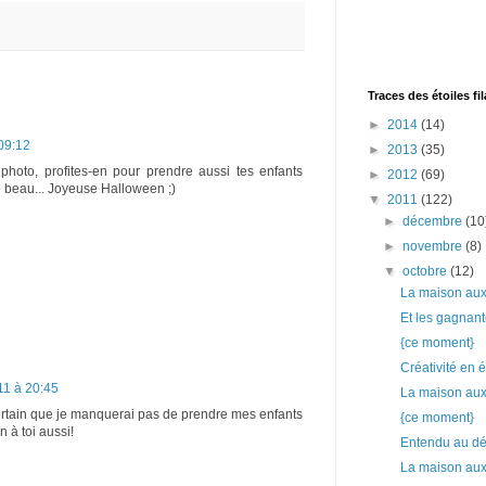
Traces des étoiles fi
►
2014
(14)
09:12
►
2013
(35)
photo, profites-en pour prendre aussi tes enfants
►
2012
(69)
e beau... Joyeuse Halloween ;)
▼
2011
(122)
►
décembre
(10
►
novembre
(8)
▼
octobre
(12)
La maison aux 
Et les gagnan
{ce moment}
Créativité en 
11 à 20:45
La maison aux c
ertain que je manquerai pas de prendre mes enfants
{ce moment}
 à toi aussi!
Entendu au 
La maison aux c