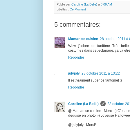
Publié par
Caroline (La Belle)
à
8:09 AM
Libellés :
Ce Moment
5 commentaires:
Maman se cuisine
28 octobre 2011 à 
Wow, j'adore ton fantôme. Très belle 
costumés dans cet éclairage, ça va êtr
Répondre
julyjoly
28 octobre 2011 à 13:22
Il est vraiment super ce fantôme! :)
Répondre
Caroline (La Belle)
28 octobre 20
@ Maman se cuisine : Merci :-) C'est c
déguisé en photo ;-) Joyeuse Halloween
@ julyjoly : Merci!