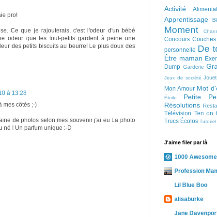
Activité
Alimenta
ie pro!
Apprentissage
B
Moment
se. Ce que je rajouterais, c'est l'odeur d'un bébé
Chan
 une odeur que les tout-petits gardent à peine une
Concours
Couches
deur des petits biscuits au beurre! Le plus doux des
De t
personnelle
Être maman
Exer
Gra
Dump
Garderie
Jouet
Jeux de société
Mot d'
Mon Amour
10 à 13:28
Petite Pe
Étoile
Résolutions
à mes côtés ;-)
Resta
Télévision
Ten on 
ine de photos selon mes souvenir j'ai eu La photo
Trucs Écolos
Tutoriel
au né ! Un parfum unique :-D
J'aime filer par là
1000 Awesome
Profession Ma
Lil Blue Boo
alisaburke
Jane Davenport