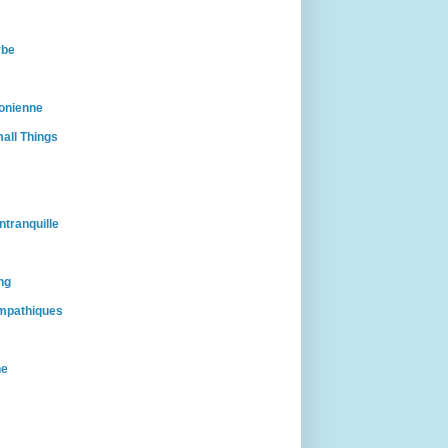
rbe
onienne
all Things
ntranquille
ng
mpathiques
ne