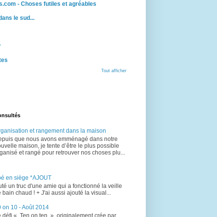
.com - Choses futiles et agréables
 dans le sud...
r
tes
Tout afficher
onsultés
ganisation et rangement dans la maison
epuis que nous avons emménagé dans notre
uvelle maison, je tente d’être le plus possible
ganisé et rangé pour retrouver nos choses plu...
bé en siège *AJOUT
uté un truc d'une amie qui a fonctionné la veille
 bain chaud ! + J'ai aussi ajouté la visual...
 on 10 - Août 2014
 défi « Ten on ten », originalement crée par