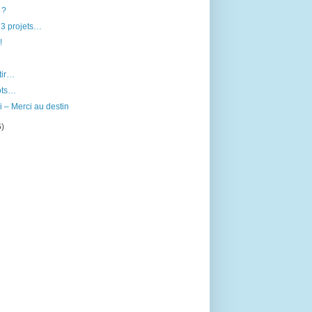
 ?
73 projets…
!
rtir…
ots…
 – Merci au destin
6)