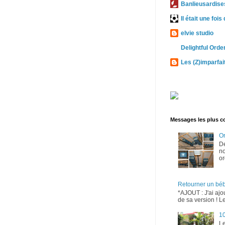
Banlieusardises
Il était une fois
elvie studio
Delightful Orde
Les (Z)imparfai
Messages les plus c
Or
D
no
or
Retourner un bé
*AJOUT : J'ai ajo
de sa version ! Le
10
Le