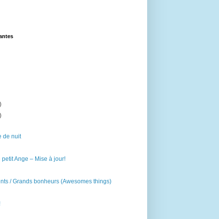
lantes
)
)
e de nuit
 petit Ange – Mise à jour!
ents / Grands bonheurs (Awesomes things)
!