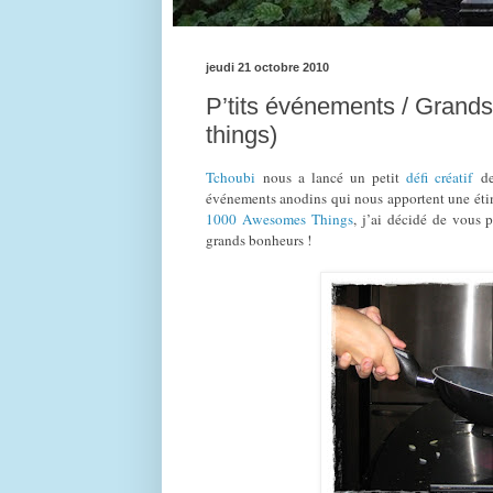
jeudi 21 octobre 2010
P’tits événements / Gran
things)
Tchoubi
nous a lancé un petit
défi créatif
der
événements anodins qui nous apportent une étinc
1000 Awesomes Things
, j’ai décidé de vous 
grands bonheurs !