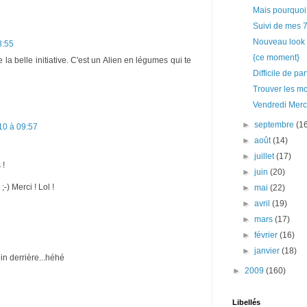
Mais pourquoi
Suivi de mes 
Nouveau look 
8:55
{ce moment}
 la belle initiative. C'est un Alien en légumes qui te
Difficile de pa
Trouver les m
Vendredi Merci
►
septembre
(1
10 à 09:57
►
août
(14)
►
juillet
(17)
 !
►
juin
(20)
-) Merci ! Lol !
►
mai
(22)
►
avril
(19)
►
mars
(17)
►
février
(16)
►
janvier
(18)
oin derrière...héhé
►
2009
(160)
Libellés