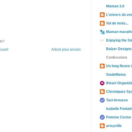
Maman 3.0
L'envers du ve
Vol de mots...
Maman marath
Enjoying the Sm
ci !
Balzer Designs
cueil
Article plus ancien
Confessions
Un long fleuve i
SouleMama
IHeart Organizi
Chroniques Sy
Taxi-brousse
Isabelle Fontai
Pomme Cerise
artsyville