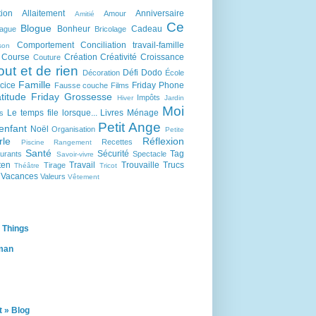
tion
Allaitement
Anniversaire
Amour
Amitié
Ce
Blogue
Bonheur
Cadeau
lague
Bricolage
Comportement
Conciliation travail-famille
son
Course
Création
Créativité
Croissance
Couture
out et de rien
Défi
Dodo
Décoration
École
Famille
cice
Friday Phone
Fausse couche
Films
titude Friday
Grossesse
Impôts
Hiver
Jardin
Moi
Le temps file lorsque...
Livres
Ménage
s
Petit Ange
enfant
Noël
Organisation
Petite
rle
Réflexion
Recettes
Piscine
Rangement
Santé
Sécurité
Tag
urants
Spectacle
Savoir-vivre
ten
Travail
Trouvaille
Trucs
Tirage
Théâtre
Tricot
Vacances
Valeurs
Vêtement
 Things
man
 » Blog