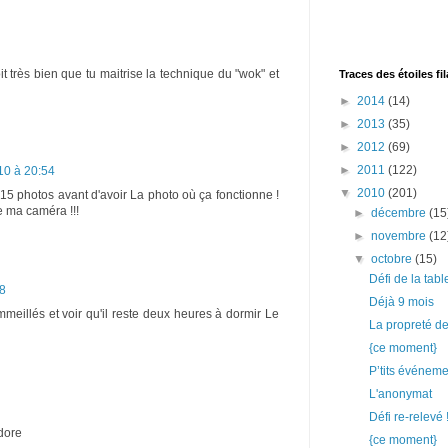
it très bien que tu maitrise la technique du "wok" et
Traces des étoiles fi
►
2014
(14)
►
2013
(35)
►
2012
(69)
►
2011
(122)
10 à 20:54
▼
2010
(201)
 15 photos avant d'avoir La photo où ça fonctionne !
e ma caméra !!!
►
décembre
(15
►
novembre
(12
▼
octobre
(15)
Défi de la tabl
38
Déjà 9 mois
meillés et voir qu'il reste deux heures à dormir Le
La propreté de
{ce moment}
P’tits événem
L'anonymat
Défi re-relevé 
dore
{ce moment}