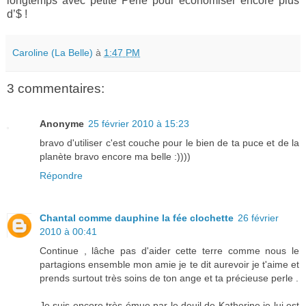
longtemps avec petite Perle pour économiser encore plus
d’$ !
Caroline (La Belle)
à
1:47 PM
3 commentaires:
Anonyme
25 février 2010 à 15:23
bravo d'utiliser c'est couche pour le bien de ta puce et de la
planète bravo encore ma belle :))))
Répondre
Chantal comme dauphine la fée clochette
26 février
2010 à 00:41
Continue , lâche pas d'aider cette terre comme nous le
partagions ensemble mon amie je te dit aurevoir je t'aime et
prends surtout très soins de ton ange et ta précieuse perle .
Je suis encore très émue par le deuil de Katherine je lui est